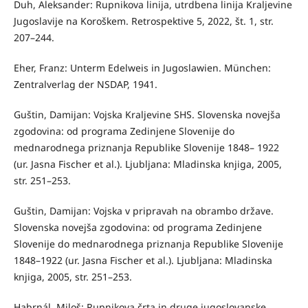
Duh, Aleksander: Rupnikova linija, utrdbena linija Kraljevine
Jugoslavije na Koroškem. Retrospektive 5, 2022, št. 1, str.
207–244.
Eher, Franz: Unterm Edelweis in Jugoslawien. München:
Zentralverlag der NSDAP, 1941.
Guštin, Damijan: Vojska Kraljevine SHS. Slovenska novejša
zgodovina: od programa Zedinjene Slovenije do
mednarodnega priznanja Republike Slovenije 1848– 1922
(ur. Jasna Fischer et al.). Ljubljana: Mladinska knjiga, 2005,
str. 251–253.
Guštin, Damijan: Vojska v pripravah na obrambo države.
Slovenska novejša zgodovina: od programa Zedinjene
Slovenije do mednarodnega priznanja Republike Slovenije
1848–1922 (ur. Jasna Fischer et al.). Ljubljana: Mladinska
knjiga, 2005, str. 251–253.
Habrnál, Miloš: Rupnikova črta in druge jugoslovanske