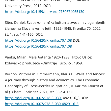
University Press, 2012. DOI:
https://doi.org/10.4159/harvard.9780674065130
Siter, Daniel: Švabsko-nemška kulturna zveza in vloga njenih
članov na Slovenskem v letih 1922–1945. Kronika 70, 2022,
št. 1, str. 141–160. DOI:
https://doi.org/10.56420/Kronika.70.1.08
DOI:
https://doi.org/10.56420/Kronika.70.1.08
Vanku, Milan: Mala Antanta 1920–1938. Titovo Užice:
Izdavačko produžeče »Dimitrije Tucović«, 1969.
Vernon, Victoria in Zimmermann, Klaus F.: Walls and fences:
A journey through history and economics. The Economic
Geography of Cross-Border Migration (ur. Karima Kourtit et
al.). Cham: Springer, 2021, str. 33–54. DOI:
https://doi.org/10.1007/978-3-030-
48291-6_3 DOI:
https://doi.org/10.1007/978-3-030-48291-6_3