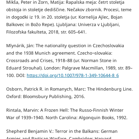
Mikša, Peter in Zorn, Matija: Rapalska meja: četrt stoletja
obstoja in stoletje dediščine. Nečakov zbornik. Procesi, teme
in dogodki iz 19. in 20. stoletja (ur. Kornelija Ajlec, Bojan
Balkovec in Božo Repe). Ljubljana: Univerza v Ljubljani,
Filozofska fakulteta, 2018, str. 605–641.
Mlynárik, Ján: The nationality question in Czechoslovakia
and the 1938 Munich agreement. Czecho¬slovakia:
Crossroads and Crises, 1918–88 (ur. Norman Stone in
Eduard Strouhal). London: Palgrave Macmillan, 1989, str. 89–
100. DOI:
https://doi.org/10.1007/978-1-349-10644-8_6
Osborn, Patrick R. in Romanych, Marc: The Hindenburg Line.
Oxford: Bloomsbury Publishing, 2016.
Rintala, Marvin: A Frozen Hell: The Russo-Finnish Winter
War of 1939–1940. North Carolina: Algonquin Books, 1992.
Shepherd Benjamin V.: Terror in the Balkans: German
Armies and Partisan Warfare. Cambridge: Harvard