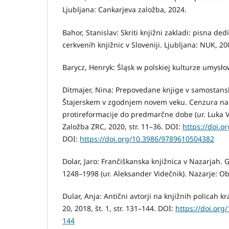
Ljubljana: Cankarjeva založba, 2024.
Bahor, Stanislav: Skriti knjižni zakladi: pisna de
cerkvenih knjižnic v Sloveniji. Ljubljana: NUK, 20
Barycz, Henryk: Śląsk w polskiej kulturze umysło
Ditmajer, Nina: Prepovedane knjige v samostans
Štajerskem v zgodnjem novem veku. Cenzura na
protireformacije do predmarčne dobe (ur. Luka V
Založba ZRC, 2020, str. 11–36. DOI:
https://doi.
DOI:
https://doi.org/10.3986/9789610504382
Dolar, Jaro: Frančiškanska knjižnica v Nazarjah. 
1248–1998 (ur. Aleksander Videčnik). Nazarje: Obč
Dular, Anja: Antični avtorji na knjižnih policah k
20, 2018, št. 1, str. 131–144. DOI:
https://doi.org
144