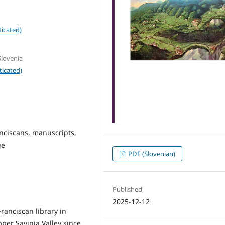
icated)
Slovenia
ticated)
ranciscans, manuscripts,
ge
PDF (Slovenian)
Published
2025-12-12
ranciscan library in
pper Savinja Valley since