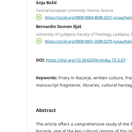
Anja Božič
Central European University, Vienna, Austria
https://orcid.org/0009-0004-4048-2531 (unauthent
Bernardin Domen Iljaš
University of Ljubljana, Faculty of Theology, Ljubljana, 
https://orcid.org/0009-0001-3508-027X (unauthen
DOI:
https://doi.org/10.56420/Kronika.73.3.07
Keywords:
Friary in Nazarje, written culture, F
manuscript fragments, libraries, cultural herita
Abstract
The article offers a comprehensive study of the F
Nazarje, one of the key cultural centres of the U