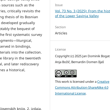
Issue
n sources such as the
Vol. 73 No. 3 (2025): From the his
es, critically revisits the
of the Lower Savinja Valley
ng thesis of its Bosnian
n developed gradually
Section
notably the bequest of
Articles
he first systematic survey
agments—liturgical,
served in bindings,
License
erials into the collection.
Copyright (c) 2025 Jan Dominik Bogata
e library in the twentieth
Anja Božič, Bernardin Domen Iljaš
l, and later rediscovery
es a historical,
This work is licensed under a
Creative
Commons Attribution-ShareAlike 4.0
International License
.
lovenskih knjig. 2. izdaja.