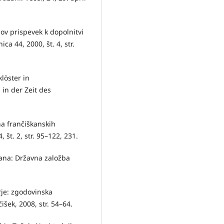
gov prispevek k dopolnitvi
ca 44, 2000, št. 4, str.
löster in
in der Zeit des
na frančiškanskih
 št. 2, str. 95–122, 231.
jana: Državna založba
rje: zgodovinska
išek, 2008, str. 54–64.