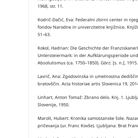
1968, str. 11.
Kodrič-Dačić, Eva: Federalni zbirni center in nje
fondov Narodne in univerzitetne knjižnice. Knjižni
51–63.
Kokol, Hadrian: Die Geschichte der Franziskanerk
Untersteiermark: in der Aufklärungsperiode und 
Absolutismus (ca. 1750–1850). Görz: [s. n.], 1915.
Lavrič, Ana: Zgodovinska in umetnostna dedišči
bratovščin. Acta historiae artis Slovenica 19, 2014,
Linhart, Anton Tomaž: Zbrano delo. Knj. 1. Ljubl
Slovenije, 1950.
Marolt, Hubert: Kronika samostanske šole. Naza
pričevanja (ur. Franc Kovše). Ljubljana: Brat Franč