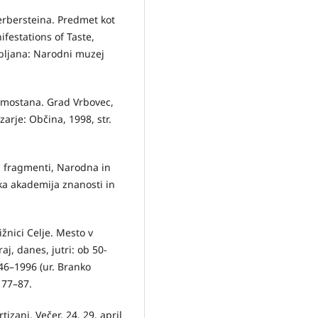
erbersteina. Predmet kot
festations of Taste,
ubljana: Narodni muzej
amostana. Grad Vrbovec,
arje: Občina, 1998, str.
i fragmenti, Narodna in
ska akademija znanosti in
žnici Celje. Mesto v
aj, danes, jutri: ob 50-
946–1996 (ur. Branko
 77–87.
tizani. Večer, 24, 29. april