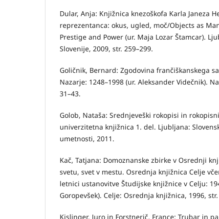
Dular, Anja: Knjižnica knezoškofa Karla Janeza H
reprezentanca: okus, ugled, moč/Objects as Mani
Prestige and Power (ur. Maja Lozar Štamcar). Lj
Slovenije, 2009, str. 259–299.
Goličnik, Bernard: Zgodovina frančiškanskega s
Nazarje: 1248–1998 (ur. Aleksander Videčnik). Naz
31–43.
Golob, Nataša: Srednjeveški rokopisi in rokopisn
univerzitetna knjižnica 1. del. Ljubljana: Sloven
umetnosti, 2011.
Kač, Tatjana: Domoznanske zbirke v Osrednji knji
svetu, svet v mestu. Osrednja knjižnica Celje včer
letnici ustanovitve Študijske knjižnice v Celju: 1
Goropevšek). Celje: Osrednja knjižnica, 1996, str.
Kislinger, Juro in Forstnerič, France: Trubar in par