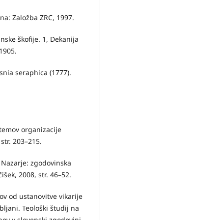
jana: Založba ZRC, 1997.
ske škofije. 1, Dekanija
1905.
osnia seraphica (1777).
stemov organizacije
 str. 203–215.
. Nazarje: zgodovinska
išek, 2008, str. 46–52.
ov od ustanovitve vikarije
bljani. Teološki študij na
nov v slovenski zgodovini