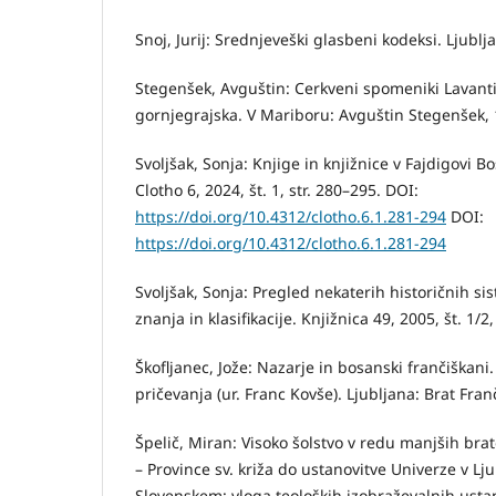
Snoj, Jurij: Srednjeveški glasbeni kodeksi. Ljubl
Stegenšek, Avguštin: Cerkveni spomeniki Lavantin
gornjegrajska. V Mariboru: Avguštin Stegenšek, 
Svoljšak, Sonja: Knjige in knjižnice v Fajdigovi B
Clotho 6, 2024, št. 1, str. 280–295. DOI:
https://doi.org/10.4312/clotho.6.1.281-294
DOI:
https://doi.org/10.4312/clotho.6.1.281-294
Svoljšak, Sonja: Pregled nekaterih historičnih si
znanja in klasifikacije. Knjižnica 49, 2005, št. 1/2,
Škofljanec, Jože: Nazarje in bosanski frančiškani
pričevanja (ur. Franc Kovše). Ljubljana: Brat Franč
Špelič, Miran: Visoko šolstvo v redu manjših brat
– Province sv. križa do ustanovitve Univerze v Lju
Slovenskem: vloga teoloških izobraževalnih usta