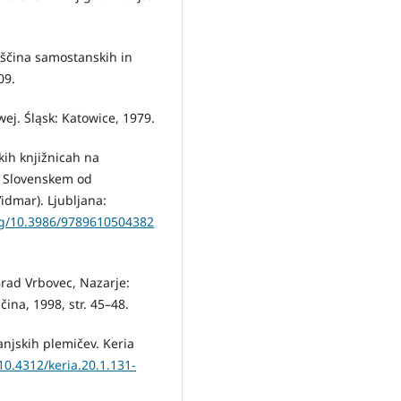
diščina samostanskih in
09.
wej. Śląsk: Katowice, 1979.
kih knjižnicah na
 Slovenskem od
idmar). Ljubljana:
org/10.3986/9789610504382
Grad Vrbovec, Nazarje:
ina, 1998, str. 45–48.
ranjskih plemičev. Keria
/10.4312/keria.20.1.131-