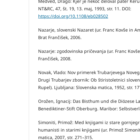
Medved, Drago: Kjer je nekoč deloval pater Keru
NT&RC, 47, št. 19, 13. maj, 1993, str. 11. DOI:
https://doi.org/10.1108/eb028502
Nazarje, slovenski Nazaret (ur. Franc Kovše in A
Brat Frančišek, 2006.
Nazarje: zgodovinska pričevanja (ur. Franc Kovše)
Frančišek, 2008.
Novak, Vlado: Nov primerek Trubarjevega Noveg
Drugi Trubarjev zbornik: Ob štiristoletnici sloven
Rupel). Ljubljana: Slovenska matica, 1952, str. 1
Orožen, Ignacij: Das Bisthum und die Diözese Lav
Benediktiner-Stift Oberburg. Maribor: Selbstverl
Simoniti, Primož: Med knjigami iz stare gornjegr
humanisti in starimi knjigami (ur. Primož Simonit
matica, 2007, str. 271–315.