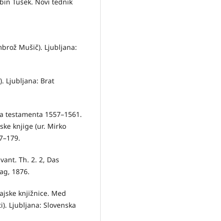
bin Tušek. Novi tednik
mbrož Mušič). Ljubljana:
. Ljubljana: Brat
a testamenta 1557–1561.
ske knjige (ur. Mirko
77–179.
ant. Th. 2. 2, Das
ag, 1876.
ajske knjižnice. Med
i). Ljubljana: Slovenska