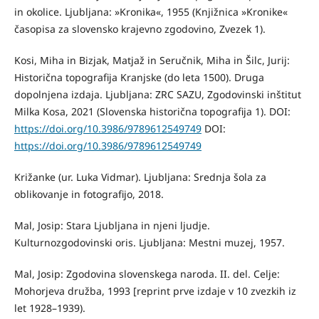
in okolice. Ljubljana: »Kronika«, 1955 (Knjižnica »Kronike«
časopisa za slovensko krajevno zgodovino, Zvezek 1).
Kosi, Miha in Bizjak, Matjaž in Seručnik, Miha in Šilc, Jurij:
Historična topografija Kranjske (do leta 1500). Druga
dopolnjena izdaja. Ljubljana: ZRC SAZU, Zgodovinski inštitut
Milka Kosa, 2021 (Slovenska historična topografija 1). DOI:
https://doi.org/10.3986/9789612549749
DOI:
https://doi.org/10.3986/9789612549749
Križanke (ur. Luka Vidmar). Ljubljana: Srednja šola za
oblikovanje in fotografijo, 2018.
Mal, Josip: Stara Ljubljana in njeni ljudje.
Kulturnozgodovinski oris. Ljubljana: Mestni muzej, 1957.
Mal, Josip: Zgodovina slovenskega naroda. II. del. Celje:
Mohorjeva družba, 1993 [reprint prve izdaje v 10 zvezkih iz
let 1928–1939).