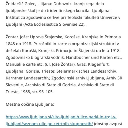
Žnidaršič Golec, Lilijana: Duhovniki kranjskega dela
ljubljanske škofije do tridentinskega koncila. Ljubljana:
Inštitut za zgodovino cerkve pri Teološki fakulteti Univerze v
Ljubljani (Acta Ecclesiastica Sloveniae 22).
Žontar, Jože: Uprava Štajerske, Koroške, Kranjske in Primorja
1848 do 1918. Priročniki in karte o organizacijski strukturi v
deželah Koroški, Kranjski, Primorju in Štajerski do leta 1918.
Zgodovinsko biografski vodnik. Handbücher und Karten etc.,
Manuali e carte etc. (ur. Jože Žontar). Graz, Klagenfurt,
Ljubljana, Gorizia, Trieste: Steiermärkisches Landesarchiv,
Kärntner Landesarchiv, Zgodovinski arhiv Ljubljana, Arhiv SR
Slovenije, Archivio di Stato di Gorizia, Archivio di Stato di
Trieste, 1988, str. 93–105.
Mestna občina Ljubljana:
https://www.ljubljana.si/sl/o-ljubljani/ulice-parki-in-trgi-v-
ljubljani/seznam-ulic-po-cetrtnih-skupnostih/
(dostop avgust