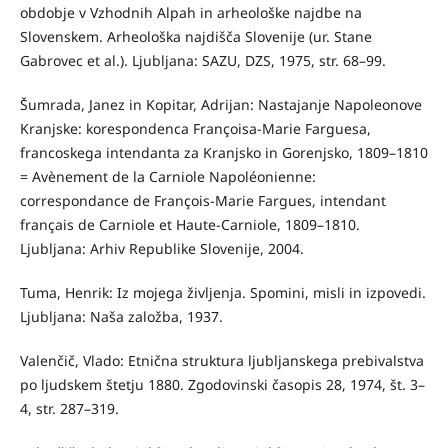
obdobje v Vzhodnih Alpah in arheološke najdbe na
Slovenskem. Arheološka najdišča Slovenije (ur. Stane
Gabrovec et al.). Ljubljana: SAZU, DZS, 1975, str. 68–99.
Šumrada, Janez in Kopitar, Adrijan: Nastajanje Napoleonove
Kranjske: korespondenca Françoisa-Marie Farguesa,
francoskega intendanta za Kranjsko in Gorenjsko, 1809–1810
= Avènement de la Carniole Napoléonienne:
correspondance de François-Marie Fargues, intendant
français de Carniole et Haute-Carniole, 1809–1810.
Ljubljana: Arhiv Republike Slovenije, 2004.
Tuma, Henrik: Iz mojega življenja. Spomini, misli in izpovedi.
Ljubljana: Naša založba, 1937.
Valenčič, Vlado: Etnična struktura ljubljanskega prebivalstva
po ljudskem štetju 1880. Zgodovinski časopis 28, 1974, št. 3–
4, str. 287–319.