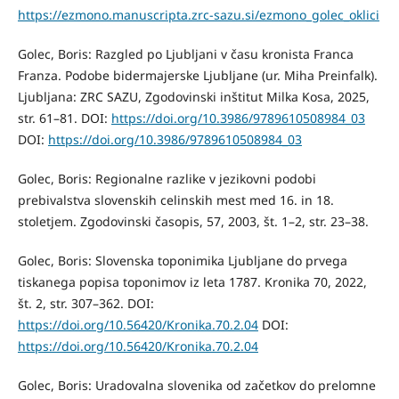
https://ezmono.manuscripta.zrc-sazu.si/ezmono_golec_oklici
Golec, Boris: Razgled po Ljubljani v času kronista Franca
Franza. Podobe bidermajerske Ljubljane (ur. Miha Preinfalk).
Ljubljana: ZRC SAZU, Zgodovinski inštitut Milka Kosa, 2025,
str. 61–81. DOI:
https://doi.org/10.3986/9789610508984_03
DOI:
https://doi.org/10.3986/9789610508984_03
Golec, Boris: Regionalne razlike v jezikovni podobi
prebivalstva slovenskih celinskih mest med 16. in 18.
stoletjem. Zgodovinski časopis, 57, 2003, št. 1–2, str. 23–38.
Golec, Boris: Slovenska toponimika Ljubljane do prvega
tiskanega popisa toponimov iz leta 1787. Kronika 70, 2022,
št. 2, str. 307–362. DOI:
https://doi.org/10.56420/Kronika.70.2.04
DOI:
https://doi.org/10.56420/Kronika.70.2.04
Golec, Boris: Uradovalna slovenika od začetkov do prelomne