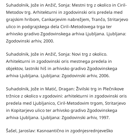
Suhadolnik, Jože in Anžič, Sonja: Mestni trg z okolico in Ciril-
Metodov trg. Arhitekturni in zgodovinski oris predela med
grajskim hribom, Cankarjevim nabrežjem, Trančo, Stritarjevo
ulico in podgrajskega dela Ciril–Metodovega trga ter
arhivsko gradivo Zgodovinskega arhiva Ljubljana. Ljubljana:
Zgodovinski arhiv, 2000.
Suhadolnik, Jože in Anžič, Sonja: Novi trg z okolico.
Arhitekturni in zgodovinski oris mestnega predela in
objektov, lastniki hiš in arhivsko gradivo Zgodovinskega
arhiva Ljubljana. Ljubljana: Zgodovinski arhiv, 2006.
Suhadolnik, Jože in Matić, Dragan: Živilski trg in Plečnikove
tržnice z okolico v zgodovini: arhitekturni in zgodovinski oris
predela med Ljubljanico, Ciril-Metodovim trgom, Stritarjevo
in Kopitarjevo ulico ter arhivsko gradivo Zgodovinskega
arhiva Ljubljana. Ljubljana: Zgodovinski arhiv, 1997.
Šašel, Jaroslav: Kasnoantično in zgodnjesrednjeveško