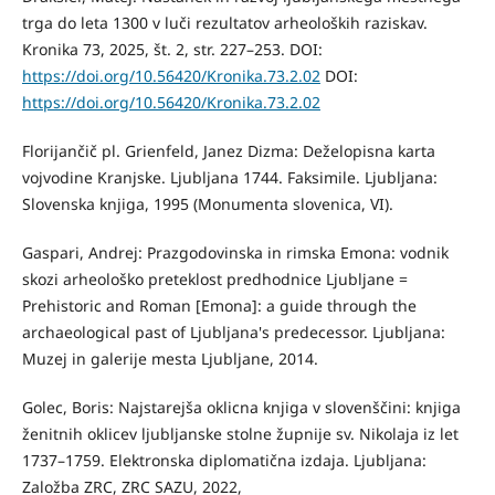
trga do leta 1300 v luči rezultatov arheoloških raziskav.
Kronika 73, 2025, št. 2, str. 227–253. DOI:
https://doi.org/10.56420/Kronika.73.2.02
DOI:
https://doi.org/10.56420/Kronika.73.2.02
Florijančič pl. Grienfeld, Janez Dizma: Deželopisna karta
vojvodine Kranjske. Ljubljana 1744. Faksimile. Ljubljana:
Slovenska knjiga, 1995 (Monumenta slovenica, VI).
Gaspari, Andrej: Prazgodovinska in rimska Emona: vodnik
skozi arheološko preteklost predhodnice Ljubljane =
Prehistoric and Roman [Emona]: a guide through the
archaeological past of Ljubljana's predecessor. Ljubljana:
Muzej in galerije mesta Ljubljane, 2014.
Golec, Boris: Najstarejša oklicna knjiga v slovenščini: knjiga
ženitnih oklicev ljubljanske stolne župnije sv. Nikolaja iz let
1737–1759. Elektronska diplomatična izdaja. Ljubljana:
Založba ZRC, ZRC SAZU, 2022,