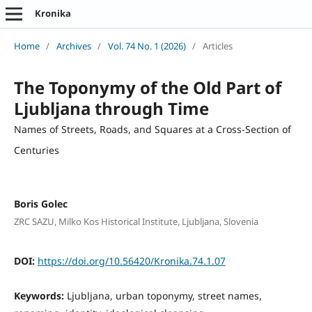
Kronika
Home
/
Archives
/
Vol. 74 No. 1 (2026)
/
Articles
The Toponymy of the Old Part of
Ljubljana through Time
Names of Streets, Roads, and Squares at a Cross-Section of
Centuries
Boris Golec
ZRC SAZU, Milko Kos Historical Institute, Ljubljana, Slovenia
DOI:
https://doi.org/10.56420/Kronika.74.1.07
Keywords:
Ljubljana, urban toponymy, street names,